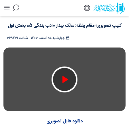
کلیپ تصویری؛ مقام یقظه: سالک بیدار «ادب بندگی
کلیپ تصویری؛ مقام یقظه: سالک بیدار «ادب بندگی 5» بخش اول
5» بخش اول - خبرگزاری اسراء
چهارشنبه 15 اسفند 1403
شناسه:
269419
دانلود فایل تصویری