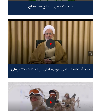
کلیپ تصویری؛ صالح بعد صالح
پیام آیت‌الله العظمی جوادی آملی درباره نقش کشورهای
محور مقاومت / حقیقت محور مقاومت یعنی ایستادگی
در برابر ظلم!