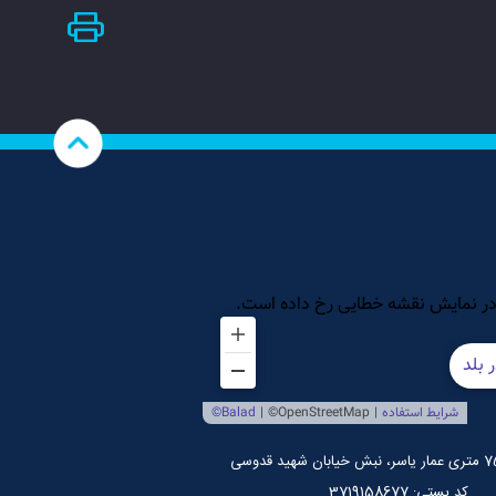
کد پستی: 3719158677