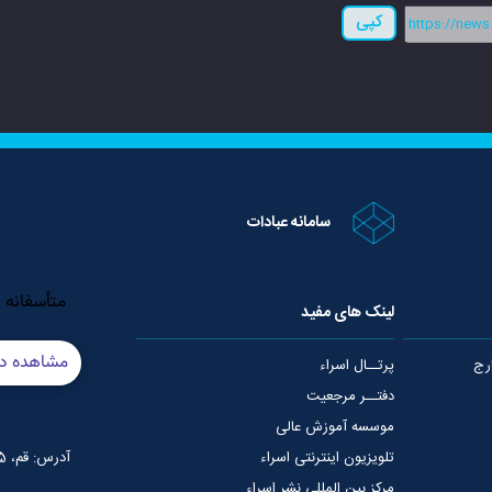
کپی
سامانه عبادات
لینک های مفید
رج
پرتــال اسراء
دفتــر مرجعیت
موسسه آموزش عالی
تلویزیون اینترنتی اسراء
آدرس: قم، 75 متری عمار یاسر، نبش خیابان شهید قدوسی
مرکز بین المللی نشر اسراء