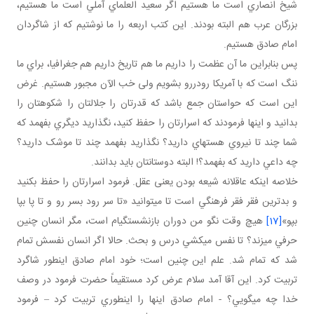
شيخ انصاري است ما هستيم اگر سعيد العلماي آملي است ما هستيم،
بزرگان عرب هم البته بودند. اين کتب اربعه را ما نوشتيم که از شاگردان
امام صادق هستيم.
پس بنابراين ما آن عظمت را داريم ما هم تاريخ داريم هم جغرافيا، براي ما
ننگ است که با آمريکا رودررو بشويم ولی خب الآن مجبور هستيم. غرض
اين است که حواستان جمع باشد که قدرتان را جلالتان را شکوهتان را
بدانيد و اينها فرمودند که اسرارتان را حفظ کنيد، نگذاريد ديگري بفهمد که
شما چند تا نيروي هسته اي داريد؟ نگذاريد بفهمد چند تا موشک داريد؟
چه داعي داريد که بفهمد؟! البته دوستانتان بايد بدانند.
خلاصه اينکه عاقلانه شيعه بودن يعنی عقل. فرمود اسرارتان را حفظ بکنيد
و بدترين فقر فقر فرهنگي است تا مي توانيد «تا سر رود بسر رو و تا پا بپا
بپو»
[17]
هيچ وقت نگو من دوران بازنشستگي ام است، مگر انسان چنين
حرفي مي زند؟ تا نفس مي کشي درس و بحث. حالا اگر انسان نفسش تمام
شد که تمام شد. علم اين چنين است؛ خود امام صادق اين طور شاگرد
تربيت کرد. اين آقا آمد سلام عرض کرد مستقيماً حضرت فرمود در وصف
خدا چه مي گويي؟ - امام صادق اينها را اين طوري تربيت کرد – فرمود