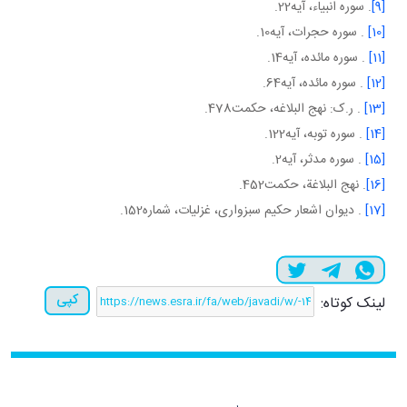
[9]
. سوره انبياء، آيه22.
[10]
. سوره حجرات، آيه10.
[11]
. سوره مائده، آيه14.
[12]
. سوره مائده، آيه64.
[13]
. ر.ک: نهج البلاغه، حکمت478.
[14]
. سوره توبه، آيه122.
[15]
. سوره مدثر، آيه2.
[16]
. نهج البلاغة، حکمت452.
[17]
. ديوان اشعار حکيم سبزواری، غزليات، شماره152.
کپی
لینک کوتاه: