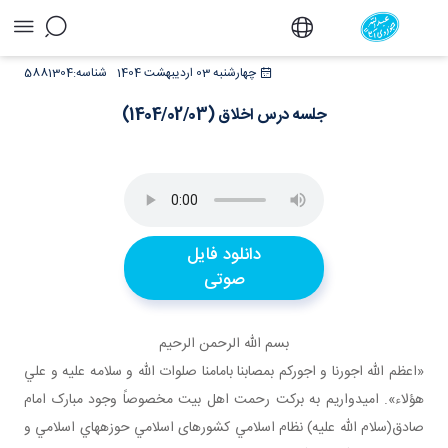
جلسه درس اخلاق (1404/02/03) - دفتر
چهارشنبه 03 اردیبهشت 1404
شناسه:
5881304
جلسه درس اخلاق (1404/02/03)
دانلود فایل
صوتی
بسم الله الرحمن الرحيم
«اعظم الله اجورنا و اجورکم بمصابنا بامامنا صلوات الله و سلامه عليه و علي
هؤلاء». اميدواريم به برکت رحمت اهل بيت مخصوصاً وجود مبارک امام
صادق(سلام الله عليه) نظام اسلامي کشورهای اسلامي حوزه هاي اسلامي و