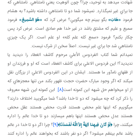
شهادت مي دهد به توحيد، چرا؟ چون الوهيت يعني نامتناهي. نامتناهي که
جا براي غير نمي گذارد. نمی­شود شما دو تا نامتناهي داشته باشيد؟ به هشام
فرمود
«هَاتِ»
بگو ببينم چه مي گويي؟ عرض کرد که
«هُوَ السَّمِيعُ»
فرمود
سميع و عليم که مشتق باشد در غير خدا هم صادق است. عرض کرد پس
چکار بکنم؟ فرمود «سمع کله علم کله» او علم است. اگر يک چيزي
نامتناهي شد جا براي غير نيست. اصلاً سخن از شرک نيست.
نمي دانم شما کتاب الفردوس الأعلي مرحوم کاشف الغطاء را ديديد يا
نديديد؟! اين فردوس الاعلي برای کاشف الغطاء است که او و فرزندان او
از فقهاي نام آور ما هستند. ايشان در اين الفردوس الاعلي از بزرگان نقل
مي کند که اگر وجود مبارک حضرت حجت ظهور بکند من تنها معجزه اي که
از او مي خواهم حل شبهه ابن کمونه است
[8]
. ابن کمونه اين شبهه معروف
را ذکر کرد که چه مي شود که دو تا خدا باشد؟ شما مي گوييد اختلاف دارند؟
مي گوييم که اينها علم محض هستند قدرت محض هستند عقل محض
هستند عدل محض هستند اينها باهم مي سازند دو تا خدا عالم را اداره
مي کنند، چرا
﴿
لَوْ كَانَ فِيهِمَا آلِهَةٌ إِلاّ اللَّهُ لَفَسَدَتَا
﴾
[9]
؟ چرا اگر دو تا خدا در عالم
باشد عالم بي نظم مي شود؟ اگر دو نفر باشند که بخواهند عالم را اداره کنند