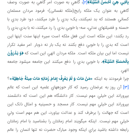
بِالَّتِي هِيَ أَحْسَنُ السَّيِّئَةَ
﴾
[2]
، گاهي به صورت امر گاهي به صورت وصف
گاهي به عنوان يک ملکه رايج(ملکه نفسانی)؛ فرمود مردان مسلمان
کساني هستند که بد نمي کنند، يک؛ بدي را طرد مي کنند، دو؛ طرد بدي با
حسنه و فضيلت هاي عدلي، سه؛ با خوبي بدي را رد مي کنند، نه با بدي بدي را
رد بکنند؛ اين ملکه است اين فعل ملکه است سيره اينها سنت اينها اين
است که بدي را با خوبي دفع بکنند نه يک بار نه دوبار. امر مفيد تکرار
نيست اما اين بيان ملکه است. ملکه مردان الهي اين است که
﴿وَ يَدْرَؤُنَ
بِالْحَسَنَةِ السَّيِّئَةَ﴾
، با خوبي بدي را دفع مي کنند اين جامعه مي شود جامعه
الهي.
چرا فرمودند به اينکه
«مَنْ مَاتَ وَ لَمْ يَعْرِفْ إِمَامَ زَمَانِهِ مَاتَ مِيتَةً جَاهِلِيَّة»
؟
[3]
آن روز به عرضتان رسيد که کار حوزه هاي علميه اين است که عالم
بپروراند اين خيلي مهم نيست. کار دانشگاه هم اين است که دانشمند
بپروراند اين خيلي مهم نيست. کار مسجد و حسينيه و امثال ذلک اين
است که جهالت را برطرف کند و عدالت بياورد، اين هم مهم است ولي
خيلي مهم نيست. اينکه مي گويند امام زمانتان را بشناسيد با امام زمانتان
رابطه داشته باشيد براي اينکه وجود مبارک حضرت نه تنها انسان را عالم