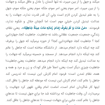
مي کند و جهل را از بين مي برد، نه تنها انسان را عادل و عاقل مي کند و جهالت
را از بين مي برد، امر سوم يعني امر سوم، ملکه سوم يعني ملکه سوم، جهل
را به علم تبديل کردن لازم است ولي آن قدر قدرت ندارد، جهالت را به
عدالت تبديل کردن خيلي مهم است اما آن چنان جلال و شکوه ندارد،
فرمودند:
«مَنْ مَاتَ وَ لَمْ يَعْرِفْ إِمَامَ زَمَانِهِ مَاتَ مِيتَةً جَاهِلِيَّة»
، يعني نظام،
زندگي، جمعيت، جمعيت عقلاني باشد نه جاهليت. جاهليت کجا، جهل زدايي
کجا ؟ جاهليت کجا، جهالت زدايي کجا؟ از حوزه برمي آيد که جهل را برطرف
کند چه اينکه دارد انجام می­دهد. از دانشگاه ساخته است که جاهل را عالم
کند چه اينکه دارد انجام می­دهد. از مسجد و حسينه برمي آيد که جهالت را
به عدالت تبديل کند چه اينکه دارد انجام می­دهد. جاهليت يعني جاهليت!
جاهليت چيزي ديگر است يعنی اصلاً طرز فکر کودک و زن و مرد و همه و
همه، نظام تمدن است؛ فرمود امام کارش اين نيست که تدريس کند
جاهل را عالم کند، امام کارش اين نيست که موعظه کند جاهل را عاقل کند،
اينها کار شاگردان امام است، امامت امام وقتي ظهور کرد جهاليت را
برمي دارد، آن وقت جاهليت که برداشته شد جا براي جهل نيست تا عده اي
جاهل را عالم کنند، جايي براي جهالت نيست تا عده اي جاهل را عاقل کنند.