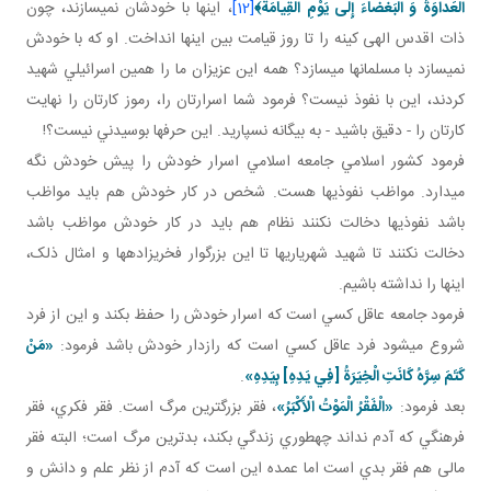
الْعَداوَةَ وَ الْبَغْضاءَ إِلى‏ يَوْمِ الْقِيامَة﴾
[12]
، اينها با خودشان نمي سازند، چون
ذات اقدس الهی کينه را تا روز قيامت بين اينها انداخت. او که با خودش
نمي سازد با مسلمان ها مي سازد؟ همه اين عزيزان ما را همين اسرائيلي شهيد
کردند، اين با نفوذ نيست؟ فرمود شما اسرارتان را، رموز کارتان را نهايت
کارتان را - دقيق باشيد - به بيگانه نسپاريد. اين حرف ها بوسيدني نيست؟!
فرمود کشور اسلامي جامعه اسلامي اسرار خودش را پيش خودش نگه
مي دارد. مواظب نفوذي ها هست. شخص در کار خودش هم بايد مواظب
باشد نفوذي ها دخالت نکنند نظام هم بايد در کار خودش مواظب باشد
دخالت نکنند تا شهيد شهرياري ها تا اين بزرگوار فخري زاده ها و امثال ذلک،
اينها را نداشته باشيم.
فرمود جامعه عاقل کسي است که اسرار خودش را حفظ بکند و اين از فرد
شروع مي شود فرد عاقل کسي است که رازدار خودش باشد فرمود:
«مَنْ
كَتَمَ سِرَّهُ كَانَتِ الْخِيَرَةُ [فِي يَدِهِ‏] بِيَدِهِ‏»
.
بعد فرمود:
«الْفَقْرُ الْمَوْتُ الْأَكْبَرُ»
، فقر بزرگ ترين مرگ است. فقر فکري، فقر
فرهنگي که آدم نداند چه طوري زندگي بکند، بدترين مرگ است؛ البته فقر
مالی هم فقر بدي است اما عمده اين است که آدم از نظر علم و دانش و