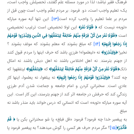
فرهنگ فقير نباشد؛ لذا در مورد مسئله علم گفتند، تحصيلش واجب است،
يک؛ تعليم واجب است، دو. فرمود: بر مردم تعلّم واجب است چون قبل از
مردم بر علما تعليم را واجب کرده است
[13]
. اين تنها آيه سوره مبارکه
«توبه» نيست که
﴿
فَلَوْلَا نَفَرَ
﴾
اين لولا تحضيض است ترغيب تحضيضي
است
﴿
فَلَوْلَا نَفَرَ مِنْ كُلِّ فِرْقَةٍ مِنْهُمْ طَائِفَةٌ لِيَتَفَقَّهُوا فِي الدِّينِ
وَلِيُنْذِرُوا قَوْمَهُمْ
إِذَا رَجَعُوا إِلَيْهِمْ
﴾
[14]
که مبلغ بشوند که معلم بشوند که مولف بشوند ؟
نخير!
﴿
وَلِيُنْذِرُوا
﴾
نه «ليعلموا»! طرزي باشد که حرف اينها را مردم قبول کنند
از جهنم بترسند. نه اهل اختلاس باشند نه اهل دبش باشند نه امثال
ذلک
﴿
فَلَوْلَا نَفَرَ مِنْ كُلِّ فِرْقَةٍ مِنْهُمْ طَائِفَةٌ لِيَتَفَقَّهُوا
﴾
که
﴿
لِيَتَفَقَّهُوا
﴾
ليتفقهوا که
چه کنند؟
﴿
وَلِيُنْذِرُوا قَوْمَهُمْ إِذَا رَجَعُوا إِلَيْهِمْ
﴾
نه يبلغوا، نه يعلموا، اينها کار
عادي است. سخنراني کردن و امام جامعه و جماعت شدن آدم طرزي
زندگي کند که حرفش در جامعه اثر کند از جهنم بترسند، اين کار است. اين
آيه سوره مبارکه «توبه» است که انساني که درس خواند بايد منذر باشد نه
مبلغ.
به پيغمبر خدا چه فرمود؟ فرمود «قل فبلغ» پا شو سخنراني بکن يا
﴿
قُمْ
فَأَنْذِرْ
﴾
[15]
؟ مگر مردم حرف هر کسي را گوش مي دهند؟ به پيغمبر فرمود پا