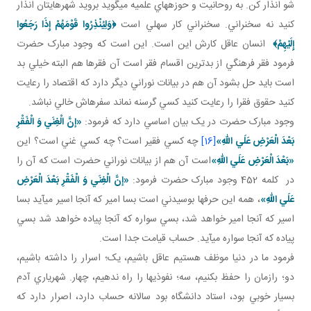
شو انذار کن. به روحانيت و حوزه هاي علميه مي گويد برويد شهرهايتان انذار
کنيد نه سخنراني. سخنراني کار سهلي است
﴿
وَلِيُنْذِرُوا قَوْمَهُمْ إِذَا رَجَعُوا
إِلَيْهِمْ
﴾
انسان عاقل کارش اين است. اين است که وجود مبارک حضرت
فرمود فقر فرهنگي از بدترين اقسام فقر است آن فقرها هم البته خيلي بد
است بايد حل بشود آن هم در بيانات نوراني ديگر دارد که اقتصاد را رعايت
کنيد حقوق فقرا را رعايت کنيد کسي گرسنه نماند سفره اش خالي نباشد.
وجود مبارک حضرت در يک بيان اساسي دارد که فرمود:
«إنَّ الْغِنَي وَ الْفَقْرِ
بَعْدَ الْعَرْضِ عَلَي اللهِ»
[16]
چه کسي فقير است؟ چه کسي غني است؟ اين
«بَعْدَ الْعَرْضِ عَلَي اللهِ»
است آن هم از بيانات نوراني حضرت است که آن را
در کلمه 452 وجود مبارک حضرت فرمود:
«إنَّ الْغِنَي وَ الْفَقْرِ بَعْدَ الْعَرْضِ
عَلَي اللهِ»
، همه اين حرف ها بوسيدني است بسا امير که آنجا اسير مي آيد بسا
اسير که آنجا امير خواهد شد، بسي سواره که آنجا پياده خواهد شد بسي
پياده که آنجا سواره مي آيد. حساب قيامت جدا است.
فرمود ما در دنيا موظف هستيم عاقل باشيم، يک؛ اسرار را داشته باشيم،
دو؛ رازمان را حفظ بکنيم، سه؛ نفوذي ها را راه ندهيم، چهار. شهرياري آدم
بسيار خوبي بود، استاد دانشگاه بود سالانه حساب دارد، اصرار دارد که