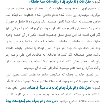
فرمود:
«مَنْ مَاتَ وَ لَمْ يَعْرِفْ إِمَامَ زَمَانِهِ مَاتَ مِيتَةً جَاهِلِيَّة»
.
در همين نهج البلاغه وجود مبارک حضرت بعد از جريان صفين هر چه
مي گويد، مي فرمايد اين نظام شده نظام جاهلي! شده جاهليت! نه اينکه شما
جاهل هستيد، نه اينکه شما فاسق هستيد. يک وقتي دو تا جاهل يا چهار تا
جاهل يک معصيتی انجام می­دهند آن حرف ديگری است، يک وقتي طرز
فکر اين است که اين نسل نسل جاهليت است، مکرر در آن خطبه وجود
مبارک حضرت، جاهليت، جاهليت، جاهليت! جاهليت کجا و جاهل بودن
چند نفر کجا، جهالت چند نفر کجا؟ اصرار اينکه با امامتان رابطه داشته
باشيد يعني متمدنانه فکر کنيد نه عالمانه، نه عاقلانه، اين عقل و علم زير
پاي شما است. وقتي نظام تمدن عالميت شد جاهليت رخت بربست آن
وقت شاگردان شما عالم مي شوند شاگردان شما عاقل مي شوند.
اين تعليق حکم بر وصف که مي گويند مشعر به عليت است يعني اين؛
نفرمودند «من مات و لم يعرف امام زمانه مات جاهلا»! نفرمود «مات ظالماً»!
فرمود:
«مَنْ مَاتَ وَ لَمْ يَعْرِفْ إِمَامَ زَمَانِهِ مَاتَ مِيتَةً جَاهِلِيَّة»
، يعني امام، نظام
را نظام متمدن مي کند. نه اينکه به خاطر وجود مجازات زندان، کار بد نکنند،
نظام نظام عاقلانه تمدني مي شود
«مَنْ مَاتَ وَ لَمْ يَعْرِفْ إِمَامَ زَمَانِهِ مَاتَ مِيتَةً