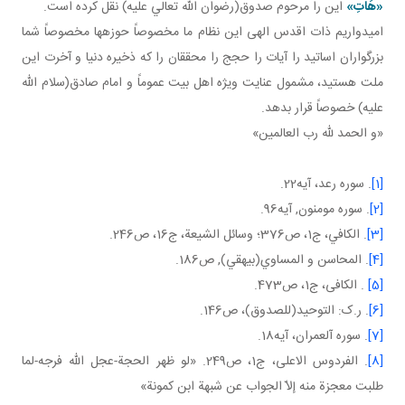
«هَاتِ»
اين را مرحوم صدوق(رضوان الله تعالي عليه) نقل کرده است.
اميدواريم ذات اقدس الهی اين نظام ما مخصوصاً حوزه ها مخصوصاً شما
بزرگواران اساتيد را آيات را حجج را محققان را که ذخيره دنيا و آخرت اين
ملت هستيد، مشمول عنايت ويژه اهل بيت عموماً و امام صادق(سلام الله
عليه) خصوصاً قرار بدهد.
«و الحمد لله رب العالمين»
[1]
. سوره رعد، آيه22.
[2]
. سوره مومنون, آيه96.
[3]
. الکافي، ج1، ص376؛ وسائل الشيعة، ج‏16، ص246.
[4]
. المحاسن و المساوي(بيهقي), ص186.
[5]
. الکافی، ج1، ص473.
[6]
. ر.ک: التوحيد(للصدوق)، ص146.
[7]
. سوره آل عمران، آيه18.
[8]
. الفردوس الاعلی، ج1، ص249. «لو ظهر الحجة-عجل اللّه فرجه-لما
طلبت معجزة منه إلاّ الجواب عن شبهة ابن كمونة»