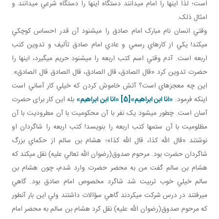
است؛ لذا اينها را امام مي دانند دستگاه اينها را دستگاه شرعي مي دانند و
امثال ذلک.
وقتي انسان نام مبارک امام صادق را مي شنود آن قدر احساس کوچکي
مي کند! يکي از کارهاي رسمي و عادي امام صادق تأليف و تدوين کتب
اربعه است. آدم وقتي اسم کتب اربعه را مي شنود حريم مي گيرد، اينها را
حضرت تدوين کرد «قال الصادق، قال الصادق، قال الصادق قال الصادق».
اين چه معجزه اي است؟ آتش خاموش کردن که خيلي کار آساني است
اينکه فرمود:
«انا ابن ابراهيم»
[5]
«انا ابن ابراهيم»
بله اين کار برای حضرت
آسان است. چطور می­شود يک نفر با آن محکوميت با آن مطروديت با آن
مظلوميت با آن ستم ها کتب اربعه را بنويسد! کتب اربعه را شاگردان او
نوشتند «قال الله کذا، قال الله کذا»؛ هشام بن سالم از حکماي بزرگ
شاگردان حضرت بود. مرحوم صدوق(رضوان الله تعالي عليه) نقل مي کند که
هشام بن سالم گفت من به محضر حضرت وارد شدم، چون هشام بن
سالم خيلي خوب تربيت شد شاگرد مخصوص امام صادق بود. گاهي
مي رفتند در درس شرکت مي کردند گاهي سؤالات داشتند ولي اين بار آن طور
که مرحوم صدوق(رضوان الله عليه) نقل کرد هشام بن سالم به محضر امام