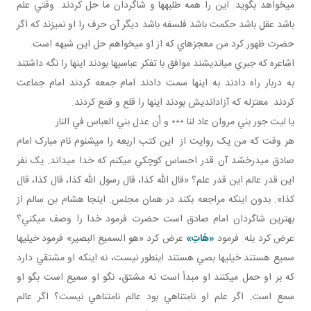
مي خواهد بگويد. اين را همه طلبه ها و شاگردان ما حل کردند. وقتي علم
باشد عقل باشد حکمت باشد فلسفه باشد ديگر آن حرف را او نمي زند که اگر
حضرت ظهور کرد من معجزه اي که از او مي خواهم حل اين شبهه است.
اشاعره که جبري مي انديشند موافق با تفکر عباسي ها بودند اينها را نگه داشتند
به دربار راه دادند به اينها سمت دادند امام جمعه کردند امام جماعت
کردند. معتزله که آزادانديش بودند اينها را قلع و قمع کردند.
يا ليت جور بني مروان عاد لنا ٭٭٭ و أن عدل بني العباس في النار
هر وقت که من يک روايت از اين کتب اربعه را مي شنوم نام مبارک امام
صادق مي درخشد آن قدر احساس کوچکي مي کنم که خدا مي داند. يک نفر
اين قدر عالم اين قدر علم؟ «قال الله کذا، قال رسول الله کذا، قال کذا، قال
کذا». بدون اينکه مراجعه بکند در همان مجلس. اينجا هشام بن سالم از
بهترين شاگردان امام صادق است حضرت فرمود خدا را وصف مي کني؟
عرض کرد بله. فرمود
«هَاتِ»
عرض کرد «هو السميع البصير» فرمود خيلي ها
سميع هستند خيلي ها بصي هستند اين طور نيست، نه اينکه او مشتقي دارد
که بر او حمل می­کنند او مبدأ است نه مشتق، نگو او سميع است بگو او
سمع است. اگر علم او نامتناهي بود عالم نامتناهي نيست؟ اگر عالم