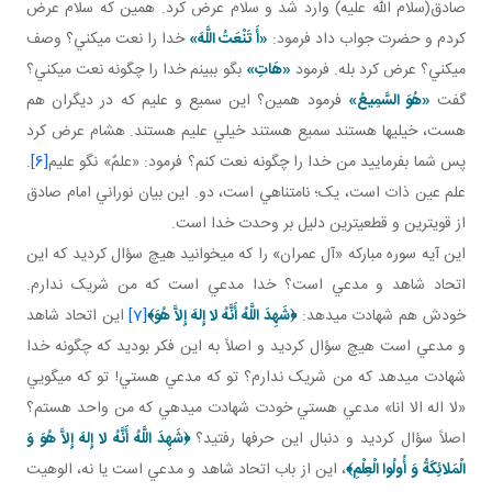
صادق(سلام الله عليه) وارد شد و سلام عرض کرد. همين که سلام عرض
کردم و حضرت جواب داد فرمود:
«أَ تَنْعَتُ اللَّهَ»
خدا را نعت مي کني؟ وصف
مي کني؟ عرض کرد بله. فرمود
«هَاتِ»
بگو ببينم خدا را چگونه نعت مي کني؟
گفت
«هُوَ السَّمِيعُ»
فرمود همين؟ اين سميع و عليم که در ديگران هم
هست، خيلي ها هستند سميع هستند خيلي عليم هستند. هشام عرض کرد
پس شما بفرماييد من خدا را چگونه نعت کنم؟ فرمود: «علمٌ» نگو عليم
[6]
.
علم عين ذات است، يک؛ نامتناهي است، دو. اين بيان نوراني امام صادق
از قوي ترين و قطعي ترين دليل بر وحدت خدا است.
اين آيه سوره مبارکه «آل عمران» را که مي خوانيد هيچ سؤال کرديد که اين
اتحاد شاهد و مدعي است؟ خدا مدعي است که من شريک ندارم.
خودش هم شهادت مي دهد:
﴿
شَهِدَ اللَّهُ أَنَّهُ لا إِلهَ إِلاَّ هُوَ
﴾
[7]
اين اتحاد شاهد
و مدعي است هيچ سؤال کرديد و اصلاً به اين فکر بوديد که چگونه خدا
شهادت مي دهد که من شريک ندارم؟ تو که مدعي هستي! تو که مي گويي
«لا اله الا انا» مدعي هستي خودت شهادت مي دهي که من واحد هستم؟
اصلاً سؤال کرديد و دنبال اين حرف ها رفتيد؟
﴿
شَهِدَ اللَّهُ أَنَّهُ لا إِلهَ إِلاَّ هُوَ وَ
الْمَلائِكَةُ وَ أُولُوا الْعِلْمِ
﴾
، اين از باب اتحاد شاهد و مدعي است يا نه، الوهيت