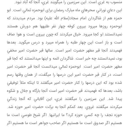
منسوب به غري است. اين سرزمين را مي گويند غري، آنجا که آباد نبود.
اين دعاي نوراني سحرهاي ماه مبارک رمضان برای ابوحمزه ثمالي است. ابو
حمزه هم از شاگردان امام سجاد(سلام الله عليه) بود. مردم مي ديدند که
ابوحمزه روزها مي رود بيرون کوفه چهار نفر طلبه ها هم دورش هستند
نمي دانستند او کجا مي رود. خيال مي کردند که چون بيرون است و هوا صاف
است و باز است اين چهار طلبه را همراه مي برد و درس مي گويد. بعدها
فهميدند آنجا قبر مطهر حضرت امير است. سال ها قبر حضرت امير مخفي
بود، نمي دانستند چه خبر است. شاگردان ائمه و اينها مي دانستند که کجا قبر
مطهر حضرت امير است. ابوحمزه ثمالي مي دانست آنجا قبر حضرت امير
است، در کنار قبر حضرت امير اين درس ها را مي گفت، از همان وقت ها رسم
شده بود که اين درس ها را کنار حضرت امير مي گفتند تا اينکه مثلاً توفيقي
باشد، بعدها که فهميدند قبر حضرت امير است آنجا بارگاه و جلال و شکوه
پيدا شد. اين سرزمين را مي گفتند غري، اين آقاياني که آنجا زندگي
مي کردند مي گفتند غروي. بعد کم کم آنجا به برکت حضرت امير حوزه شد.
حوزه نجف را چه کسي حوزه کرد؟ ما ايراني ها. اگر شيخ طوسي است ما
هستيم اگر صدوق است ما هستيم اگر صاحب جواهر است ما هستيم اگر