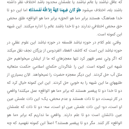
که عاقل نباشند يا عالم نباشند يا علمشان محدود باشد اختلاف نظر داشته
باشند بله، اختلاف مي شود
﴿
لَوْ كَانَ فِيهِمَا آلِهَةٌ إِلاّ اللَّهُ لَفَسَدَتَا
﴾
اما اين دو تا
خدا هماهنگ هستند برابر «ما هو الحق» برابر «ما هو الواقع» طلق محض
حق محض اختلافي ندارند دو تا خدا باشند عالم را اداره می­کنند. اين شبهه
ابن کمونه است.
وقتي علم کلام در حوزه نباشد فلسفه در حوزه نباشد اين علوم عقلي در
حوزه نباشد اين است که کاشف الغطاء الفردوس از بزرگان نجف نقل مي کند
که اگر ولي عصر ظهور کرد تنها معجزه اي که ما از ايشان مي خواهيم حل
شبهه ابن کمونه است. اين را شاگردان حکماي اسلامي حکمت متعاليه
مثل آب حل کردند. اين ديگر معجزه حضرت را نمي خواهد. الآن بسياري از
طلبه هاي ما اين شبهه را به خوبي حل کردند. اين ابن کمونه خيال کرد که
دو تا خدا دو تا پيغمبر هستند که برابر «ما هو الواقع» عمل می­کنند! واقعي
در کار نيست، دو تا ذات هستند و عدم محض، يک؛ اين ذات علمش عين
او است، دو؛ اين ذات علمش عين او است، سه؛ دو تا ذات که علمشان
عين ذاتشان است دو تا علم دارند. واقعي ما نداريم که برابر «ما هو
الواقع» کار کنند. مگر دو تا پيغمبر هستند؟ اصلاً ابن کمونه نفهميد که چه