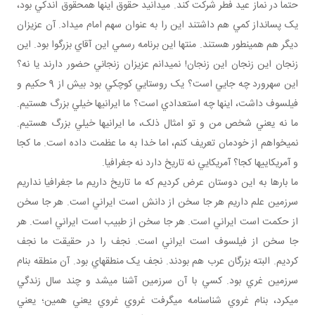
حتماً در نماز عيد فطر شرکت کند. مي دانيد حقوق اينها همحقوق اندکي بود،
يک پس انداز کمي هم داشتند اين را به عنوان سهم امام ­می­داد. آن عزيزان
ديگر هم همين طور هستند. منتها اين برنامه رسمي اين آقاي بزرگوا بود. اين
زنجان اين زنجان اين زنجان! نمي دانم عزيزان زنجاني حضور دارند يا نه؟
اين سهرورد چه جايي است؟ يک روستايي کوچکي بود بيش از 9 حکيم و
فيلسوف داشت، اينها چه استعدادي است؟ ما ايراني ها خيلي بزرگ هستيم.
ما نه يعني شخص من و تو امثال ذلک، ما ايراني ها خيلي بزرگ هستيم.
نمي خواهم از خودمان تعريف کنم، اما خدا به ما عظمت داده است. ما کجا
و آمريکايي ها کجا؟ آمريکايي نه تاريخ دارد نه جغرافيا.
ما بارها به اين دوستان عرض کرديم که ما تاريخ داريم ما جغرافيا نداريم
سرزمين علم داريم هر جا سخن از دانش است ايراني است. هر جا سخن
از حکمت است ايراني است. هر جا سخن از طبيب است ايراني است. هر
جا سخن از فيلسوف است ايراني است. نجف را در حقيقت ما نجف
کرديم. البته بزرگان عرب هم بودند. نجف يک منطقه اي بود. آن منطقه بنام
سرزمين غري بود. کسي با آن سرزمين آشنا مي شد و چند سال زندگي
مي کرد، بنام غروي شناسنامه مي گرفت غروي غروي يعني همين؛ يعني