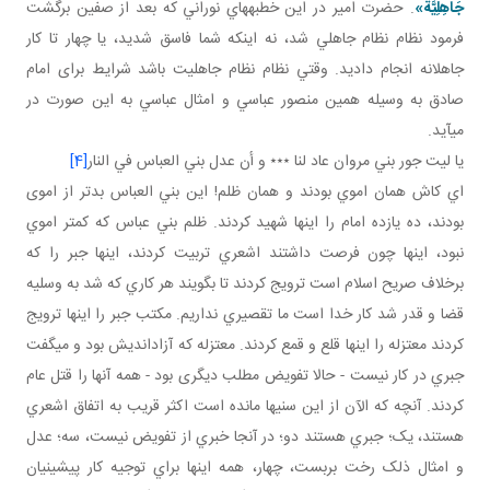
جَاهِلِيَّة»
. حضرت امير در اين خطبه هاي نوراني که بعد از صفين برگشت
فرمود نظام نظام جاهلي شد، نه اينکه شما فاسق شديد، يا چهار تا کار
جاهلانه انجام داديد. وقتي نظام نظام جاهليت باشد شرايط برای امام
صادق به وسيله همين منصور عباسي و امثال عباسي به اين صورت در
مي آيد.
يا ليت جور بني مروان عاد لنا ٭٭٭ و أن عدل بني العباس في النار
[4]
اي کاش همان اموي بودند و همان ظلم! اين بني العباس بدتر از اموی
بودند، ده يازده امام را اينها شهيد کردند. ظلم بني عباس که کمتر اموي
نبود، اينها چون فرصت داشتند اشعري تربيت کردند، اينها جبر را که
برخلاف صريح اسلام است ترويج کردند تا بگويند هر کاري که شد به وسليه
قضا و قدر شد کار خدا است ما تقصيري نداريم. مکتب جبر را اينها ترويج
کردند معتزله را اينها قلع و قمع کردند. معتزله که آزادانديش بود و مي گفت
جبري در کار نيست - حالا تفويض مطلب ديگری بود - همه آنها را قتل عام
کردند. آنچه که الآن از اين سني ها مانده است اکثر قريب به اتفاق اشعري
هستند، يک؛ جبري هستند دو؛ در آنجا خبري از تفويض نيست، سه؛ عدل
و امثال ذلک رخت بربست، چهار، همه اينها براي توجيه کار پيشينيان