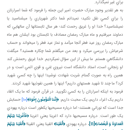
براي غير نمي گذارد.
به هر تقدير وجود مبارک حضرت امير اين جمله را فرمود که شما اسرارتان
را براي کسي نقل نکنيد؛ نمي دانم شما دکتر شهرياري را مي شناسيد يا
نمي شناسيد؟ خدا او را غريق رحمت کند؛ هر سال تابستان ها آن سال­هايي که
دماوند مي رفتيم و ماه مبارک رمضان مصادف با تابستان بود ايشان هم ماه
مبارک رمضان روز عيد فطر آنجا مي آمد و نماز عيد فطر را مي خواند و حساب
شرعي اش را بررسي مي کرد و بعد من مي گفتم شما چکاره هستيد؟ مي گفت
دانشگاهي هستم. ما بيش از اين سؤال نمي کرديم. خدا غريق رحمتش کند
او زنجاني است، استاد دانشگاه است نيروي غني و قوي اتمي است و در
همين راه به صورت گمنام شربت شهادت نوشيد! اينها را چه کسي شهيد
کرد؟ ما چند تا شهيد هسته اي داريم؟ اينها را همين نفوذي ها شهيد کردند.
فرمود به اينکه اسرارتان را به کسي نگوييد. در قرآن فرمود که ما يک القاء
داريم يک اغراء داريم، يک محبت داريم:
﴿
إَنَّمَا الْمُؤْمِنُونَ إِخْوَة
﴾
[10]
حسابش
جدا است که نوراني هستند؛ اما درباره مسيحي ها يک طور است درباره يهودي
يک طور است. درباره مسيحي ها دارد که اغرينا يعني اغرينا
﴿فَأَغْرَيْنا بَيْنَهُمُ
الْعَداوَةَ وَ الْبَغْضاءَ﴾
[11]
، درباره يهودي
﴿أَلْقَيْنا﴾
القينا يعني القينا!
﴿أَلْقَيْنا بَيْنَهُمُ