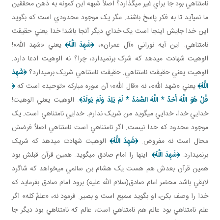
نامتناهي بود جا براي غير مي گذارد؟ اصلاً شبهه ابن کمونه به ذهن محققين
ما نمي آيد تا به فکر پاسخ باشند. مگر يک موجود محدودي است که بگويد
اين خدا جايش اينجا است يک خداي ديگر آنجا باشد! خدا يعني حقيقت
نامتناهي. اين آيه نوراني «آل عمران»،
﴿
شَهِدَ اللَّهُ
﴾
يعني «شهد الله»!
الوهيت شهادت مي دهد که شرک برنمي دارد، چرا؟ نه الوهيت ادعا دارد.
الوهيت يعني حقيقت نامتناهي. حقيقت نامتناهي شريک برمي دارد؟
﴿
شَهِدَ
اللَّهُ
﴾
يعني «شهد الله»، نه «قال الله»؛ آن سوره مبارکه «توحيد» است که
﴿
قُلْ هُوَ اللَّهُ أَحَدٌ
*
اللَّهُ الصَّمَدُ
*
لَمْ يَلِدْ وَلَمْ يُولَدْ
﴾
. الوهيت يعني الوهيت!
خدايي خدا، خدايي مي گويد من شريک ندارم. خدايي نامتناهي است. يک
موجود محدود که خدا نيست. اگر نامتناهي است نامتناهي اصلاً فرضش
محال است نه مفروض.
﴿
شَهِدَ اللَّهُ
﴾
الوهيت شهادت مي دهد که شريک
برنمي دارد.
﴿
شَهِدَ اللَّهُ
﴾
اينها را امام صادق مي گويد. همين قرآن قبلش بود
همين قرآن بعدش هم هست يک هشام بن سالمي مي خواهد که شاگرد
لايقي باشد محضر امام صادق(سلام الله عليه) برود امام صادق بفرمايد که
خدا را وصف بکن، او بگويد سميع است و بصير. فرمود نه، «علمٌ کله» اگر
علم نامتناهي بود عالم هم نامتناهي است، عالم که نامتناهي بود ديگر جا