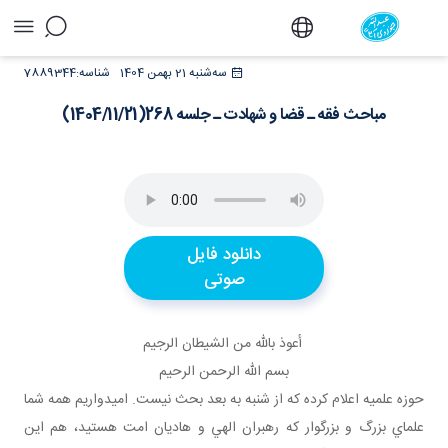
مباحث فقه ـ قضا و شهادت ـ جلسه
سه‌شنبه 21 بهمن 1404
شناسه:
7889344
268(1404/11/21) - دفتر
مباحث فقه ـ قضا و شهادت ـ جلسه 268(1404/11/21)
دانلود فایل
صوتی
أعوذ بالله من الشيطان الرجيم
بسم الله الرحمن الرحيم
حوزه علميه اعلام کرده که از شنبه به بعد بحث نيست. اميدواريم همه شما
علماي بزرگ و بزرگوار که رهبران الهي و هاديان امت هستيد، هم اين