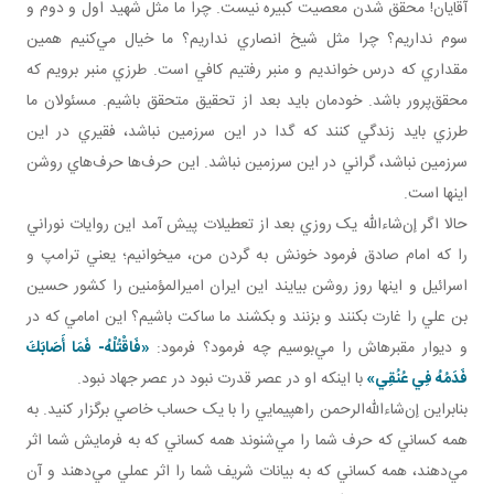
آقايان! محقق شدن معصيت کبيره نيست. چرا ما مثل شهيد اول و دوم و
سوم نداريم؟ چرا مثل شيخ انصاري نداريم؟ ما خيال مي‌کنيم همين
مقداري که درس خوانديم و منبر رفتيم کافي است. طرزي منبر برويم که
محقق‌پرور باشد. خودمان بايد بعد از تحقيق متحقق باشيم. مسئولان ما
طرزي بايد زندگي کنند که گدا در اين سرزمين نباشد، فقيري در اين
سرزمين نباشد، گراني در اين سرزمين نباشد. اين حرف‌ها حرف‌هاي روشن
اينها است.
حالا اگر إن‌شاءالله يک روزي بعد از تعطيلات پيش آمد اين روايات نوراني
را که امام صادق فرمود خونش به گردن من، می­خوانيم؛ يعني ترامپ و
اسرائيل و اينها روز روشن بيايند اين ايران اميرالمؤمنين را کشور حسين
بن علي را غارت بکنند و بزنند و بکشند ما ساکت باشيم؟ اين امامي که در
و ديوار مقبره­اش را مي‌بوسيم چه فرمود؟ فرمود:
«
فَاقْتُلْهُ- فَمَا أَصَابَكَ
فَدَمُهُ فِي عُنُقِي
»
با اينکه او در عصر قدرت نبود در عصر جهاد نبود.
بنابراين إن‌شاءالله‌الرحمن راهپيمايي را با يک حساب خاصي برگزار کنيد. به
همه کساني که حرف شما را مي‌شنوند همه کساني که به فرمايش شما اثر
مي‌دهند، همه کساني که به بيانات شريف شما را اثر عملي مي‌دهند و آن