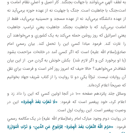
به لطف الهي مي‌توانند با جهالت بجنگند. کار اصيل و اصلي نظام امامت و
امت،جنگ با جاهليت است. جنگ با جهليت نه از عهده حوزه برمي‌آيد نه
از عهده دانشگاه برمي‌آيد نه از عهده مسجد و حسينيه برمي‌آيد، فقط از
امامت برمي‌آيد که با جاهليت بجنگد. جاهليت يعني ترامپ. جاهليت
يعني اسرائيل که روز روشن حمله مي‌کند به يک کشوري و مي‌خواهند آن
را غارت کند. فرمود مبادا کسي اين را تحمل کند. بيان رسمي امام
صادق(سلام الله عليه) است که اگر کسي آمد در خانه‌ات مزاحمت بشود
(با او برخورد کن و اگر لازم شد) بکش خونش به گردن من. از اين بيان
شفاف‌تر مي‌خواهيد؟ حالا حيف که امروز روز آخر است و فرصت براي نقل
آن روايات نيست. تبرّکاً يکي دو تا روايت را از کتاب شريف جهاد بخوانيم
که صريحاً اعلام کرده‌اند.
وسائل جلد پانزدهم صفحه 100 در آنجا اولين کسي که اين را داد زد و
اعلام کرد، خود پيغمبر است که فرمود:
«
لَا تَعَرُّبَ بَعْدَ الْهِجْرَةِ
»
اين در
وصيت پيغمبر است. اين روايت اول است.
در روايت دوم وجود مبارک امام رضا(سلام الله عليه) در يک مکالمه رسمي‌
فرمود:
«
حَرَّمَ اللَّهُ التَّعَرُّبَ بَعْدَ الْهِجْرَةِ- لِلرُّجُوعِ عَنِ الدِّينِ- وَ تَرْكِ الْمُوَازَرَةِ