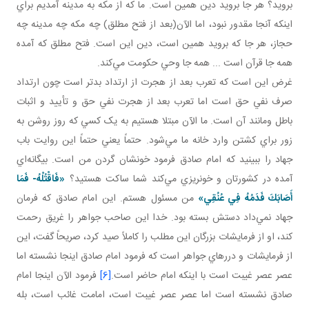
برويد؟ هر جا برويد دين همين است. ما که از مکه به مدينه آمديم براي
اينکه آنجا مقدور نبود، اما الآن(بعد از فتح مطلق) چه مکه چه مدينه چه
حجاز، هر جا که برويد همين است، دين اين است. فتح مطلق که آمده
همه جا قرآن است ... همه جا وحي حکومت مي‌کند.
غرض اين است که تعرب بعد از هجرت از ارتداد بدتر است چون ارتداد
صرف نفي حق است اما تعرب بعد از هجرت نفي حق و تأييد و اثبات
باطل ومانند آن است. ما الآن مبتلا هستيم به يک کسي که روز روشن به
زور براي کشتن وارد خانه ما مي‌شود. حتماً يعني حتماً اين روايت باب
جهاد را ببينيد که امام صادق فرمود خونشان گردن من است. بيگانه‌اي
آمده در کشورتان و خونريزي مي‌کند شما ساکت هستيد؟
«
فَاقْتُلْهُ- فَمَا
أَصَابَكَ فَدَمُهُ فِي عُنُقِي
»
من مسئول هستم. اين امام صادق که فرمان
جهاد نمي‌داد دستش بسته بود. خدا اين صاحب جواهر را غريق رحمت
کند، او از فرمايشات بزرگان اين مطلب را کاملاً صيد کرد، صريحاً گفت، اين
از فرمايشات و دررهاي جواهر است که فرمود امام صادق اينجا نشسته اما
عصر عصر غيبت است با اينکه امام حاضر است.
[6]
فرمود الآن اينجا امام
صادق نشسته است اما عصر عصر غيبت است، امامت غائب است، بله