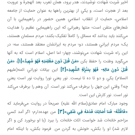
اخير شربت شهادت نوشيدند، هدر برود، همان تعرب بعد الهجرة و عروبت
بعد از هجرت است، و يکي از بهترين راه­ها به عنوان حمايت از جامعه
اسلامي، حمايت از انقلاب اسلامي همين حضور در راهپيمايي با آن
شعارهاي متقن است؛ منتها رهبراني که اين راهپيمايي عظيم را هدايت
مي‌کنند بايد بدانند که مسائل را کاملاً تفکيک بکنند؛ مردم مسلمان‌ هستند،
يک؛ مردم ايراني‌ هستند، دو؛ مردم به ايرانشان معتقد هستند، سه؛ در
اين راه شربت شهادت مي‌نوشند، چهار؛ اما اصل، اسلام است که به آنها
مي‌گويد وطنت را حفظ بکن
«
مَنْ قُتِلَ دُونَ مَظْلِمَتِهِ فَهُوَ شَهِيدٌ
»
[1]
،
«
مَنْ
قُتِلَ دُونَ
م
َالِهِ- فَهُوَ بِمَنْزِلَةِ الشَّهِيدِ
»
[2]
اين بيانات نوراني ائمه(عليهم
السلام) يکي و دو تا ده تا نيست. نور يعني نور! روايت نور است يعني
چه؟ وقتي اين جهل را برطرف مي‌کند نور است. آن وهم را برطرف مي‌کند
نور است. نور کارش اين است.
وجود مبارک امام صادق(سلام الله عليه) صريحاً در روايت مي‌فرمايد که
«
فَاقْتُلْهُ- فَمَا أَصَابَكَ فَدَمُهُ فِي عُنُقِي
»
[3]
من عهده‌دارم؛ اگر آمد کسي
مزاحم خانه‌ات شد خواست اثاث خانه‌ات را ببرد (با او برخورد کن و اگر
لازم شد) او را بکش، خونش به گردن من. فرمود بکش، با اينکه امام