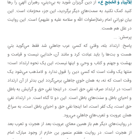
لِلْأَنْبِيَاءِ وَ الْحُجَجِ ع»
از دين گريزان شويد به بي‌ديني، رهبران الهي را رها
کنيد کمک نکنيد به سمت‌هاي ديگر برگرديد، اين جزء محرّمات است. اين
بيان نوراني امام رضا(صلوات الله و سلامه عليه و عليهم) است. اين روايت
در علل هم هست.
پرسش: ...
پاسخ: ارتداد بله، وقتي که کسي عرب جاهلي شد فقط مي‌گويد بتي
هست و بت‌ها را بايد عبادت کرد و مانند آن، خدايي نيست و قيامت و
بهشت و جهنم و کتاب و وحي و اينها نيست، اين يک نحوه ارتداد است؛
منتها يک وقت است که کسي دين را قبول ندارد و لامذهب مي‌شود يک
وقت است که نه، به همان خوي جاهلي برمي‌گردد اين بدتر از آن ارتداد
است؛ در ارتداد صرف نفي حق است. در اينجا نفي حق و گرايش به باطل
و احياي باطل و سنت‌هاي باطل است. اين دو تا گناه است. در ارتداد نفي
حق است، يک کفر است، اما اينجا نفي حق و احياي باطل است، به سراغ
همان عروبت و تعرب‌هاي جاهلي مي‌رود.
در روايت‌هاي ديگر هم باز همين معناي عروبت بعد از هجرت و تعرب بعد
از هجرت است. در روايت هفتم منصور بن حازم از وجود مبارک امام