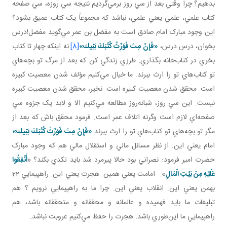
بدهيم؟ چرا وقتي بعد از سي روز برمي‌گرديم نتيجه سي روزه، سي صفحه
کتاب علمي، علمي يعني علمي، نباشد که مجموعاً يک کتاب عميق بشود؟
اين وجود مبارک امام صادق است به مفضل بن عمر مي‌گويد مفضل!درس
بخوان، درس درس،
«فَإِنْ مِتَ‏ فَوَرِّثْ‏ كُتُبَكَ‏ بَنِيك‏»
[8]
نه اينکه چهار تا کتاب
بخري در کتاب‌خانه بگذاري. طرزي زندگي کن که بعد از مرگ تو بچه‌هاي
تو کتاب‌هاي تو را ارث ببرند. ما خيال مي‌کنيم مؤلف شدن معصيت کبيره
است. محقق شدن معصيت کبيره است. نخير، محقق شدن معصيت کبيره
نيست. اين سي روز، شبانه‌روز مطالعه مي‌کنيم الا و لابد يک جزوه سي
صفحه‌اي لازم است وگرنه اتلاف عمر است. فرمود محقق باش که بعد از
مگر تو بچه‌هاي تو کتاب‌هاي تو را ارث ببرند
«فَإِنْ مِتَ‏ فَوَرِّثْ‏ كُتُبَكَ‏ بَنِيك‏»
امام يعني اين. از نظر مسائل مالي و استقلال مالي هم که وجود مبارک
حضرت امير فرمود: نصراني بود حالا پيرمرد شد بايد تکدي بکند؟ «
أَنْفِقُوا
عَلَيْهِ مِنْ بَيْتِ الْمَالِ
». امامت يعني همين. هجرت يعني اين. راهپيمايي 22
بهمن يعني اين. انقلاب يعني اين. چرا ما به راهپيمايي نرويم ؟ هم
تبليغات ما بايد فهميده و عالمانه و محققانه و متحققانه باشد، هم
راهپيمايي ما اين‌طوري باشد. هجرت را حفظ مي‌کنيم عروبت نباشد.