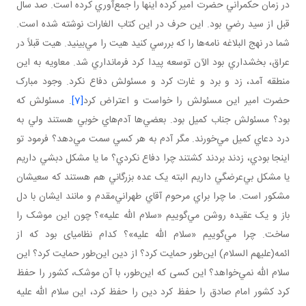
در زمان حکمراني حضرت امير کرده اينها را جمع‌آوري کرده است. صد سال
قبل از سيد رضي بود. اين حرف در اين کتاب الغارات نوشته شده است.
شما در نهج البلاغه نامه‌ها را که بررسي کنيد هيت را مي‌بينيد. هيت قبلاً در
عراق، بخشداري بود الآن توسعه پيدا کرد فرمانداري شد. معاويه به اين
منطقه آمد، زد و برد و غارت کرد و مسئولش دفاع نکرد. وجود مبارک
حضرت امير اين مسئولش را خواست و اعتراض کرد
[7]
. مسئولش که
بود؟ مسئولش جناب کميل بود. بعضي‌ها آدم‌هاي خوبي‌ هستند ولي به
درد دعاي کميل مي‌خورند. مگر آدم به هر کسي سمت مي‌دهد؟ فرمود تو
اينجا بودي، زدند بردند کشتند چرا دفاع نکردي؟ ما يا مشکل دبشي داريم
يا مشکل بي‌عرضگي داريم البته يک عده بزرگاني هم هستند که سعيشان
مشکور است. ما چرا براي مرحوم آقاي طهراني‌مقدم و مانند ايشان با دل
باز و يک عقيده روشن مي‌گوييم «سلام الله عليه»؟ چون اين موشک را
ساخت. چرا مي‌گوييم «سلام الله عليه»؟ کدام نظامي­ای بود که از
ائمه(عليهم السلام) اين‌طور حمايت کرد؟ از دين اين‌طور حمايت کرد؟ اين
سلام الله نمي‌خواهد؟ اين کسی که اين‌طور، با آن موشک، کشور را حفظ
کرد کشور امام صادق را حفظ کرد دين را حفظ کرد، اين سلام الله عليه