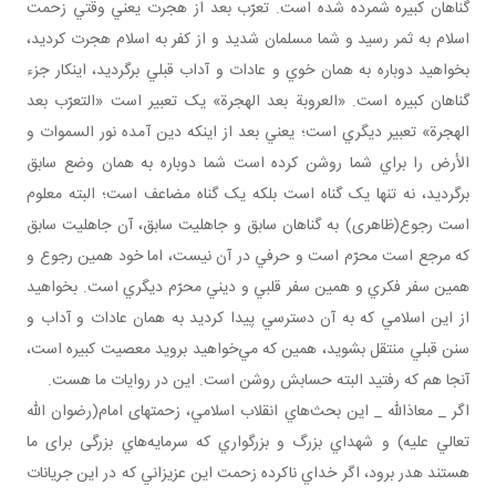
گناهان کبيره شمرده شده است. تعرّب بعد از هجرت يعني وقتي زحمت
اسلام به ثمر رسيد و شما مسلمان شديد و از کفر به اسلام هجرت کرديد،
بخواهيد دوباره به همان خوي و عادات و آداب قبلي برگرديد، اين­کار جزء
گناهان کبيره است. «العروبة بعد الهجرة» يک تعبير است «التعرّب بعد
الهجرة» تعبير ديگري است؛ يعني بعد از اينکه دين آمده نور السموات و
الأرض را براي شما روشن کرده است شما دوباره به همان وضع سابق
برگرديد، نه تنها يک گناه است بلکه يک گناه مضاعف است؛ البته معلوم
است رجوع(ظاهری) به گناهان سابق و جاهليت سابق، آن جاهليت سابق
که مرجع است محرّم است و حرفي در آن نيست، اما خود همين رجوع و
همين سفر فکري و همين سفر قلبي و ديني محرّم ديگري است. بخواهيد
از اين اسلامي که به آن دسترسي پيدا کرديد به همان عادات و آداب و
سنن قبلي منتقل بشويد، همين که مي‌خواهيد برويد معصيت کبيره است،
آنجا هم که رفتيد البته حسابش روشن است. اين در روايات ما هست.
اگر _ معاذالله _ اين بحث‌هاي انقلاب اسلامي، زحمتهای امام(رضوان الله
تعالي عليه) و شهداي بزرگ و بزرگواري که سرمايه‌هاي بزرگی برای ما
هستند هدر برود، اگر خداي ناکرده زحمت اين عزيزاني که در اين جريانات