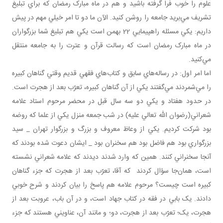
علوم را خوب فرا گرفته باشيد و هم در ماه مبارک رمضان که براي تبليغ
تشريف مي‌بريد جامعه را روشن کنيد. الآن ما دو تا امر خيلي مهم در پيش
داريم: يکي مسئله راهپيمايي 22 بهمن است يکي هم تبليغ شما بزرگواران
در ماه مبارک رمضان است که رسالت قرآن و عترت را به جامعه منتقل
مي‌کنيد.
اما امر اول: در رساله‌هاي سابق و کتاب‌هاي فقهي قديم وقتي گناهان کبيره
را مي‌شمردند مي‌گفتند يکي از آن گناهان کبيره، تعرّب بعد از هجرت است.
در حدود هفتاد و يکي دو سه سال قبل در محضر مرحوم استاد علامه
شعراني(رضوان الله تعالي عليه) در شب جمعه منزل يکي از علما که روضه
بود شرکت کرديم. يکي از وعاظ معروف و بزرگ و بزرگوار تهران _ سيد
بزرگواري بود هم فاضل بود هم سخنران بود _ ايشان دعوت شده بودند که
آنجا سخنراني کنند. همين که وارد شدند ديدند که علامه شعراني نشسته
است، همان‌جا سؤال کردند که آقا، تعرّب بعد از هجرت که جزء گناهان
کبيره است چيست؟ مرحوم علامه هم پاسخ را بيان کردند و شرح خوبي
دادند. يک بابي در فقه در کتاب جهاد است، و در آن باب، عروبت بعد از
هجرت، يک؛ تعرّب بعد از هجرت، دو؛ و مانند آن، عناويني هستند که جزء