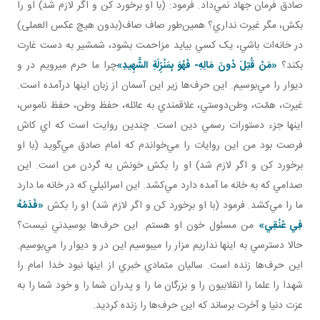
صادق فرمان جهاد نمي‌داد. فرمود: (با او برخورد کن و اگر لازم شد) او را
بکش، مگر غيرت نداري؟ همين‌طور صاف صاف(بدون هيچ عکس العملی)
در خانه‌ات باشي، يک کسي بيايد مزاحمت بشود، شمشير به دست غارت
بکند؟
«
مَنْ قُتِلَ دُونَ
م
َالِهِ- فَهُوَ بِمَنْزِلَةِ الشَّهِيدِ
»
چرا ما حرم می­رويم در و
ديوار را مي‌بوسيم. اين حرف‌ها زير اين آسمان از زبان اينها درآمده است.
غيرت، همّت، وطن‌دوستي، علاقمندي به عائله، حفظ وطن، حفظ ناموس،
اينها جزء دستورات رسمي دين است. چندين روايت است که اي کاش
فرصت بود من اين روايات را مي‌خواندم که امام صادق مي‌گويد (با او
برخورد کن و اگر لازم شد) او را بکش خونش به گردن من است. اين
صدامي که به خانه ما آمده دارد مي‌کشد. اين اسرائيلي که در خانه ما دارد
ما را مي‌کشد. فرمود (با او برخورد کن و اگر لازم شد) او را بکش
«
فَدَمُهُ
فِي عُنُقِي
»
من مسئول خون او هستم. اين حرف‌ها بوسيدني نيست؟
حالا دسترسي به اينها نداريم مزار را می­بوسيم اين در و ديوار را مي‌بوسيم.
اين حرف‌ها زنده است. ساليان متمادي خبري از اينها نبود خدا امام را
شهدا را علما را انقلابيون را و بزرگان ما را و پدران شما را و خود شما را به
عزت دنيا و آخرت برساند که اين حرف‌ها را زنده کرديد.