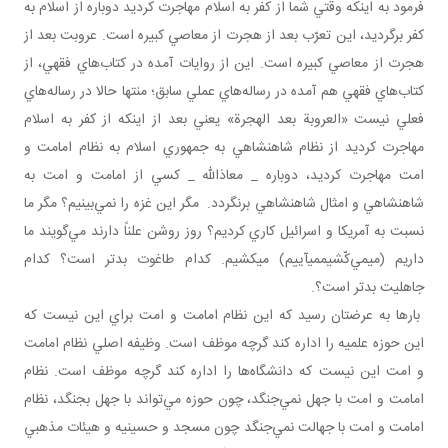
فرمود به اينکه وقتي شما از کفر به اسلام مهاجرت کرديد دوباره از اسلام به
کفر برگرديد، اين تعرّب بعد از هجرت از معاصي کبيره است. عروبت بعد از
هجرت از معاصي کبيره است. اين از روايات آمده در کتاب‌هاي فقهي، از
کتاب‌هاي فقهي هم آمده در رساله‌هاي عملي سابق؛ منتها حالا در رساله‌هاي
فعلي نيست «العروبة بعد الهجرة» يعني بعد از اينکه از کفر به اسلام
مهاجرت کرديد از نظام شاهنشاهي به جمهوري اسلام به نظام امامت و
امت مهاجرت کرديد، دوباره _ معاذالله _ کسي از امامت و امت به
شاهنشاهي و امثال شاهنشاهي برنگردد. مگر اين غزه را نمي‌بينيم؟ مگر ما
نسبت به آمريکا و اسرائيل کاري کرديم؟ روز روشن علناً دارند مي‌گويند ما
داريم (می­مي‌کّشيممی­آييم) می­کشيم. کدام طاغوت بدتر است؟ کدام
جاهليت بدتر است؟.
بارها به عرضتان رسيد که اين نظام امامت و امت براي اين نيست که
اين حوزه علميه را اداره کند گرچه موظف است. وظيفه اصلي نظام امامت
و امت اين نيست که دانشگاه‌ها را اداره کند گرچه موظف است. نظام
امامت و امت با جهل نمي‌جنگد، چون حوزه مي‌تواند با جهل بجنگد، نظام
امامت و امت با جهالت نمي‌جنگد چون مسجد و حسينيه و هيئات مذهبي