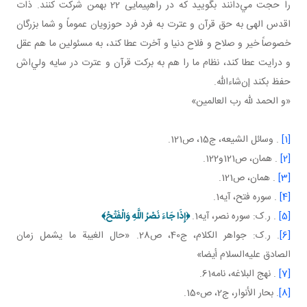
را حجت مي‌دانند بگوييد که در راهپيمايی 22 بهمن شرکت کنند. ذات
اقدس الهی به حق قرآن و عترت به فرد فرد حوزويان عموماً و شما بزرگان
خصوصاً خير و صلاح و فلاح دنيا و آخرت عطا کند، به مسئولين ما هم عقل
و درايت عطا کند، نظام ما را هم به برکت قرآن و عترت در سايه ولي‌اش
حفظ بکند إن‌شاءالله.
«و الحمد لله رب العالمين»
[1]
. وسائل الشيعه، ج15، ص121.
[2]
. همان، ص121و122.
[3]
. همان، ص121.
[4]
. سوره فتح، آيه1.
[5]
. ر.ک: سوره نصر، آيه1.
﴿
إِذَا جَاءَ نَصْرُ اللَّهِ وَالْفَتْحُ
﴾
[6]
. ر.ک: جواهر الکلام، ج40، ص28. «حال الغيبة ما يشمل زمان
الصادق عليه‌السلام أيضا»
[7]
. نهج البلاغه، نامه61.
[8]
. بحار الأنوار، ج‏2، ص150.