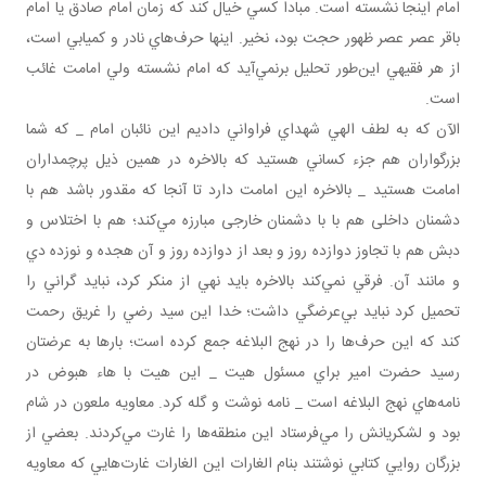
امام اينجا نشسته است. مبادا کسي خيال کند که زمان امام صادق يا امام
باقر عصر عصر ظهور حجت بود، نخير. اينها حرف‌هاي نادر و کميابي است،
از هر فقيهي اين‌طور تحليل برنمي‌آيد که امام نشسته ولي امامت غائب
است.
الآن که به لطف الهي شهداي فراواني داديم اين نائبان امام _ که شما
بزرگواران هم جزء کساني هستيد که بالاخره در همين ذيل پرچمداران
امامت هستيد _ بالاخره اين امامت دارد تا آنجا که مقدور باشد هم با
دشمنان داخلی هم با با دشمنان خارجی مبارزه مي‌کند؛ هم با اختلاس و
دبش هم با تجاوز دوازده روز و بعد از دوازده روز و آن هجده و نوزده دي
و مانند آن. فرقي نمي‌کند بالاخره بايد نهي از منکر کرد، نبايد گراني را
تحميل کرد نبايد بي‌عرضگي داشت؛ خدا اين سيد رضي را غريق رحمت
کند که اين حرف‌ها را در نهج البلاغه جمع کرده است؛ بارها به عرضتان
رسيد حضرت امير براي مسئول هيت _ اين هيت با هاء هبوض در
نامه‌هاي نهج البلاغه است _ نامه نوشت و گله کرد. معاويه ملعون در شام
بود و لشکريانش را مي‌فرستاد اين منطقه‌ها را غارت مي‌کردند. بعضي از
بزرگان روايي کتابي نوشتند بنام الغارات اين الغارات غارت‌هايي که معاويه