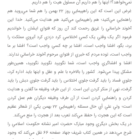
نمي‌خواهد؟! اينها را هم داريم آن مسئول هيت را هم داريم.
غرض اين است که اين راهپيمايي روز 22 بهمن را هم شما مي‌رويد هم
راهنمايي مي‌کنيد؛ هم راهپيمايي مي‌کنيد هم هدايت مي‌کنيد. خدا اين
آخوند خراساني را غريق رحمت کند آن روز که فتواي ايشان را خوانديم
فرمود اگر يک وقتي يک کسي اختلاسي کرد دزدي کرد آبروي مملکت را
برد، بگو، افشا واجب است، افشا بر چه کسي واجب است؟ افشا بر ما
واجب است، توده مردم که خبري از فتواي مرحوم آخوند خراساني ندارند.
افشا و افشاگري واجب است، شما نگوييد نگوييد نگوييد، همين‌طور
مشکل پيدا مي‌شود. کشور را بالاخره با علم و عقل و اينها بايد اداره کرد،
جلوي فساد را بايد گرفت جلوي اختلاس را بايد گرفت جلوي دبش را بايد
گرفت، نهي از منکر کردن اين است. از اين طرف وظيفه ما گفتن و هدايت
کردن و راهنمايي کردن است از آن طرف وظيفه ديگران هم عمل کردن
است؛ ولي علي أي حال مسئله راهپيمايي 22 بهمن يکي از شعائر عظيم
است که اين هجرت را حفظ مي‌کند تعرب بعد از هجرت را منع مي‌کند.
در يک بخش ديگري وجود مبارک حضرت امير نشانه حکومت اسلامي را
شرح مي‌دهد در همين کتاب شريف جهاد صفحه 66 نقل مي‌کند که وجود