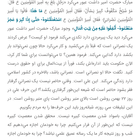
مبارک حضرت امير داشت عبور مي‌کرد «رَجُلٍ بَلَغَ بِهِ أَمِيرَ الْمُؤْمِنِينَ ع قَالَ:
مَرَّ شَيْخٌ مَكْفُوفٌ كَبِيرٌ يَسْأَلُ- فَقَالَ أَمِيرُ الْمُؤْمِنِينَ ع
مَا هَذَا
- قَالُوا يَا أَمِيرَ
الْمُؤْمِنِينَ نَصْرَانِيٌّ- فَقَالَ أَمِيرُ الْمُؤْمِنِينَ ع
اسْتَعْمَلْتُمُوهُ- حَتَّى إِذَا كَبِرَ وَ عَجَزَ
مَنَعْتُمُوهُ- أَنْفِقُوا عَلَيْهِ مِنْ بَيْتِ الْمَالِ
» وجود مبارک حضرت امير داشت عبور
مي‌کرد ديد يک پيرمردي دارد تکدي مي‌کند فرمود او کيست؟ عرض کردند
يک نصراني است که قبلاً بار مي‌کشيد و کار مي‌کرد حالا چون نمي‌تواند بار
بکشد دارد گدايي مي‌کند. فرمود همين؟ تا مي‌توانست براي شما کار کرد،
الآن حکومت بايد اداره‌اش بکند، فوراً از بيت‌المال براي او حقوق درست
کنيد. نگفت حالا او نصراني است. نصراني باشد، بالاخره در کشور اسلامي
دارد زندگي مي‌کند. اين علي است. وقتي حاضر نيست يک نصراني گرفتار
فقر بشود حاضر است که شيعه اين‌طور گرفتاري بکشد؟! اين حرف علي در
روز 22 بهمن روشن است بالاي منبر روشن است پاي منبر روشن است. در
اين تبليغات سي روزه، شبانه‌روز بايد اين حرف‌ها را به مردم بگوييم.
آقايان، باسواد شدن معصيت کبيره نيست. محقق شدن معصيت کبيره
نيست که اين‌طور از آن فرار مي‌کنيم. چرا به خودمان اجازه مي‌دهيم که
شب و روز نتيجه کار ما يک رساله عميق علمي نباشد؟ چرا به خودمان اجازه