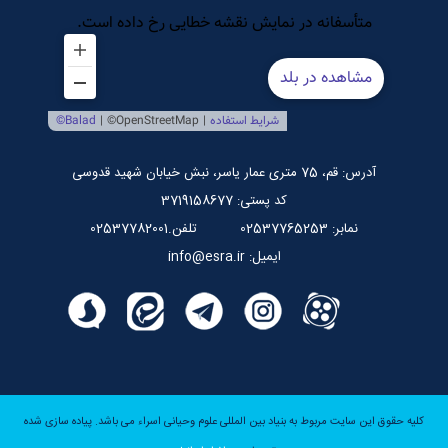
مرکز بین المللی نشر اسراء
صندوق قرض الحسنه اسراء
پایگاه اطلاع رسانی استاد مرتضی جوادی آملی
آدرس: قم، 75 متری عمار یاسر، نبش خیابان شهید قدوسی
کد پستی: 3719158677
نمابر: 02537765253
تلفن.02537782001
ایمیل: info@esra.ir
کلیه حقوق این سایت مربوط به بنیاد بین المللی علوم وحیانی اسراء می باشد.
پیاده سازی شده