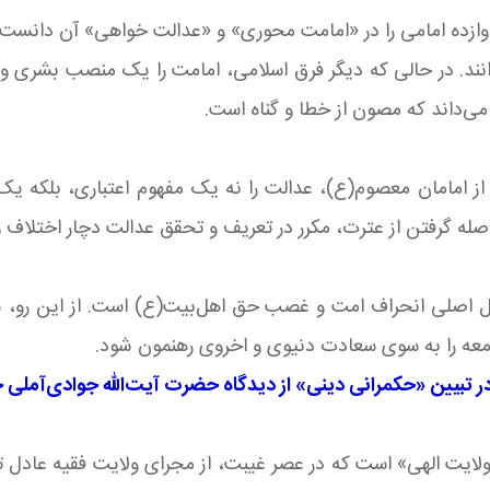
دوازده امامی را در «امامت محوری» و «عدالت خواهی» آن دانست. ای
ند. در حالی که دیگر فرق اسلامی، امامت را یک منصب بشری و عرف
ی‌داند که مصون از خطا و گناه است.
از امامان معصوم(ع)، عدالت را نه یک مفهوم اعتباری، بلکه ی
له گرفتن از عترت، مکرر در تعریف و تحقق عدالت دچار اختلاف و 
ل اصلی انحراف امت و غصب حق اهل‌بیت(ع) است. از این رو، شی
امعه را به سوی سعادت دنیوی و اخروی رهنمون شود.
تبیین «حکمرانی دینی» از دیدگاه حضرت آیت‌الله جوادی‌آمل
یت الهی» است که در عصر غیبت، از مجرای ولایت فقیه عادل تحقق می‌