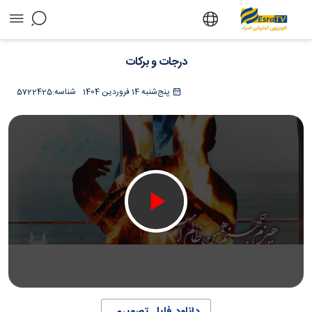
درجات و برکات - تلویزیون آنلاین اسراء
درجات و برکات
پنج‌شنبه 14 فروردین 1404
شناسه:
5722425