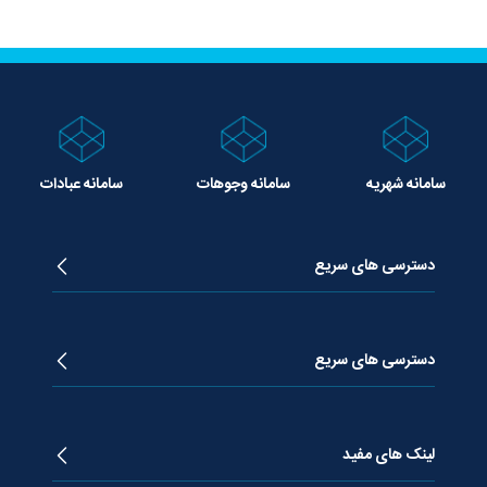
سامانه شهریه
سامانه وجوهات
سامانه عبادات
دسترسی های سریع
زندگینامه آیت الله جوادی آملی
دروس تفسیر معظم له
دسترسی های سریع
دروس اخلاق معظم له
دروس فقه معظم له
پژوهشگاه علـوم وحیــانی معارج
استفتائات معظم له
پایگاه اطلاع رسانی اسراء
لینک های مفید
پیام های معظم له
فصلنامه علوم قرآنی معارج