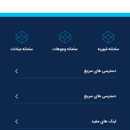
سامانه شهریه
سامانه وجوهات
سامانه عبادات
دسترسی های سریع
زندگینامه آیت الله جوادی آملی
دروس تفسیر معظم له
دسترسی های سریع
دروس اخلاق معظم له
دروس فقه معظم له
پژوهشگاه علـوم وحیــانی معارج
استفتائات معظم له
پایگاه اطلاع رسانی اسراء
لینک های مفید
پیام های معظم له
فصلنامه علوم قرآنی معارج