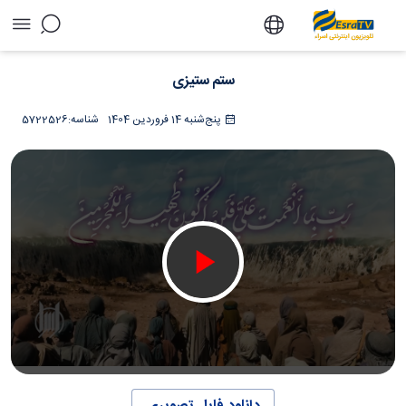
ستم ستیزی - تلویزیون آنلاین اسراء
ستم ستیزی
پنج‌شنبه 14 فروردین 1404
شناسه:
5722526