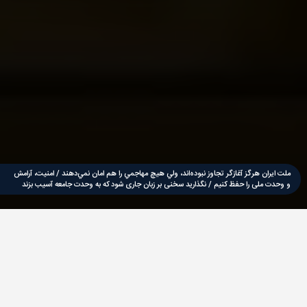
ملت ایران هرگز آغازگر تجاوز نبوده‌اند، ولي هيچ مهاجمي را هم امان نمي‌دهند / امنیت، آرامش
و وحدت ملی را حفظ کنیم / نگذارید سخنی بر زبان جاری شود که به وحدت جامعه آسیب بزند
دفتر مرجعیت آیت الله العظمی جوادی آملی
این سایت امکان دسترسی آسان به آثار بیانی و بنانی حضرت استاد اعم از
دروس، استفتائات، دیدارها، پیام ها، نکات اخلاقی و علمی را برای کاربران فراهم